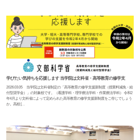
学びたい気持ちを応援します 当学院は文科省・高等教育の修学支
2026.03.05
当学院は文科省制定の「高等教育の修学支援新制度（授業料減免・給
付型奨学金）」の対象校です。（看護学科・理学療法学科・作業療法学科） 令和2
年4月より文科省によって定められた高等教育の修学支援新制度をご存じでしょう
か。高校 […