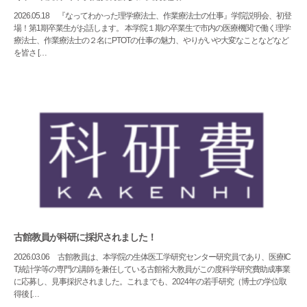
2026.05.18
『なってわかった理学療法士、作業療法士の仕事』学院説明会、初登
場！第1期卒業生がお話します。 本学院１期の卒業生で市内の医療機関で働く理学
療法士、作業療法士の２名にPTOTの仕事の魅力、やりがいや大変なことなどなど
を皆さ […
古館教員が科研に採択されました！
2026.03.06
古館教員は、本学院の生体医工学研究センター研究員であり、医療IC
T,統計学等の専門の講師を兼任している古館裕大教員がこの度科学研究費助成事業
に応募し、見事採択されました。これまでも、2024年の若手研究（博士の学位取
得後 […