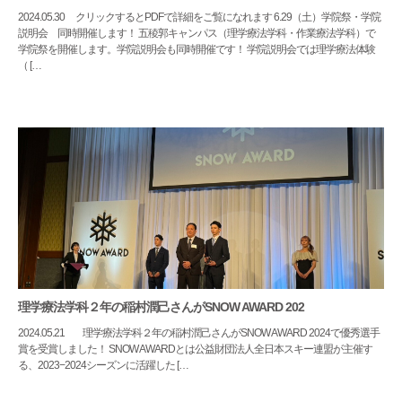
2024.05.30
クリックするとPDFで詳細をご覧になれます 6.29（土）学院祭・学院
説明会 同時開催します！ 五稜郭キャンパス（理学療法学科・作業療法学科）で
学院祭を開催します。学院説明会も同時開催です！ 学院説明会では理学療法体験
（ […
理学療法学科２年の稲村潤己さんがSNOW AWARD 202
2024.05.21
理学療法学科２年の稲村潤己さんがSNOW AWARD 2024で優秀選手
賞を受賞しました！ SNOW AWARDとは公益財団法人全日本スキー連盟が主催す
る、2023−2024シーズンに活躍した […