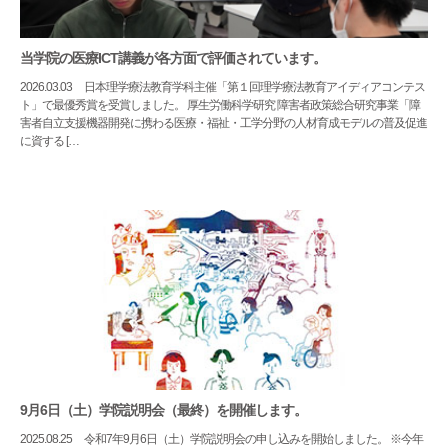
当学院の医療ICT講義が各方面で評価されています。
2026.03.03
日本理学療法教育学科主催「第１回理学療法教育アイディアコンテス
ト」で最優秀賞を受賞しました。 厚生労働科学研究 障害者政策総合研究事業「障
害者自立支援機器開発に携わる医療・福祉・工学分野の人材育成モデルの普及促進
に資する […
9月6日（土）学院説明会（最終）を開催します。
2025.08.25
令和7年9月6日（土）学院説明会の申し込みを開始しました。 ※今年