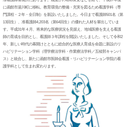
に函館市湯川町に移転。教育環境の整備・充実を図るため看護学科（専
門課程・２年・全日制）を新設いたしました。今日まで看護師501名（第
13回生）、准看護師4,203名（第64回生）の優れた人材を輩出していま
す。平成31年４月、将来的な医療状況を見据え、地域医療を支える看護
師の育成を目的とし、看護師３年課程を開設いたしました。そして令和2
年、新しい時代の幕開けとともに総合的な医療人育成を命題に新設のリ
ハビリテーション学科（理学療法学科・作業療法学科／五稜郭キャンパ
ス）と統合し、新たに函館市医師会看護・リハビリテーション学院の看
護学科として生まれ変わります。