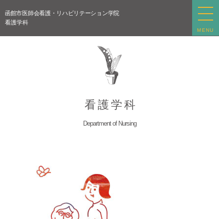
函館市医師会看護・リハビリテーション学院
看護学科
MENU
看 護 学 科
Department of Nursing