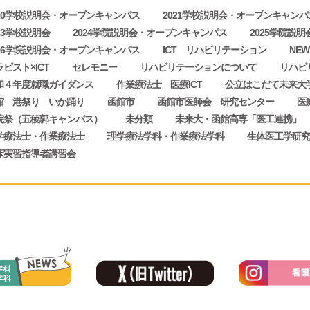
020学校説明会・オープンキャンパス
2021学校説明会・オープンキャンパ
23学校説明会
2024学院説明会・オープンキャンパス
2025学院説
026学院説明会・オープンキャンパス
ICT リハビリテーション
NEW
ピスト×ICT
セレモニー
リハビリテーションについて
リハビ
和４年度就職ガイダンス
作業療法士 医療ICT
公立はこだて未来大
館 港祭り いか踊り
函館市
函館市医師会 研究センター
医
院祭（五稜郭キャンパス）
未分類
未来大・函館高専「医工連携」
学療法士・作業療法士
理学療法学科・作業療法学科
生体医工学研究
床実習指導者講習会