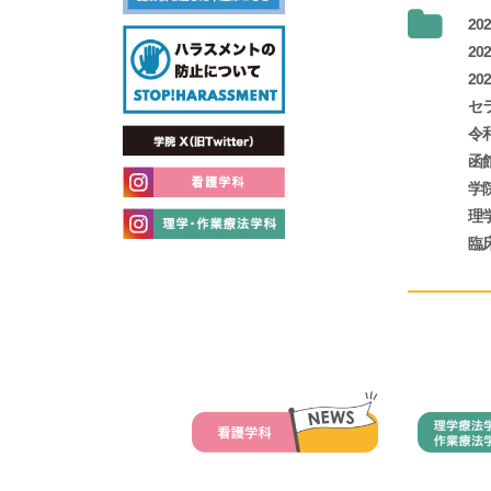
2
20
2
セラ
令
函
学
理
臨