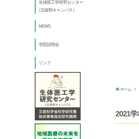
生体医工学研究センター
（
五稜郭キャンパス
）
NEWS
学院説明会
リンク
ホーム
202