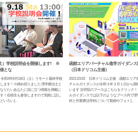
（土）学校説明会を開催します! ※
函館エリアバーチャル進学ガイダンス
催とな
（日本ドリコム主催）
2021.03.03
日本ドリコム主催 函館エリア進学バー
します！※締め切りました 理学療法士と
チャルガイダンスが令和３年３月１日から開
なりたいあなたに役に立つ情報を満載に
います 当学院のブースはこちらをクリック！
す！在校生も参加しますので気軽に話し
ルガイダンスでは以下のようなブース内で理
どいろい […
科と作業療法学科について動画やフォト […